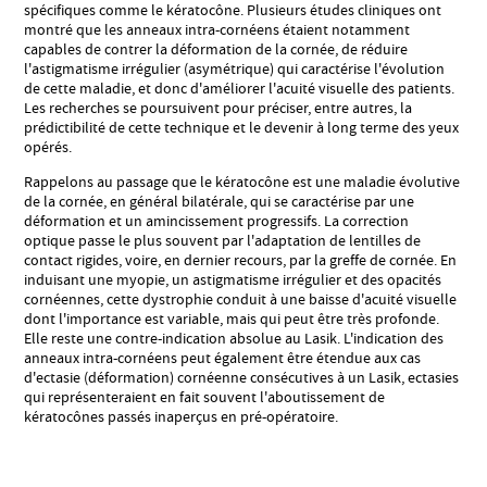
spécifiques comme le kératocône. Plusieurs études cliniques ont
montré que les anneaux intra-cornéens étaient notamment
capables de contrer la déformation de la cornée, de réduire
l'astigmatisme irrégulier (asymétrique) qui caractérise l'évolution
de cette maladie, et donc d'améliorer l'acuité visuelle des patients.
Les recherches se poursuivent pour préciser, entre autres, la
prédictibilité de cette technique et le devenir à long terme des yeux
opérés.
Rappelons au passage que le kératocône est une maladie évolutive
de la cornée, en général bilatérale, qui se caractérise par une
déformation et un amincissement progressifs. La correction
optique passe le plus souvent par l'adaptation de lentilles de
contact rigides, voire, en dernier recours, par la greffe de cornée. En
induisant une myopie, un astigmatisme irrégulier et des opacités
cornéennes, cette dystrophie conduit à une baisse d'acuité visuelle
dont l'importance est variable, mais qui peut être très profonde.
Elle reste une contre-indication absolue au Lasik. L'indication des
anneaux intra-cornéens peut également être étendue aux cas
d'ectasie (déformation) cornéenne consécutives à un Lasik, ectasies
qui représenteraient en fait souvent l'aboutissement de
kératocônes passés inaperçus en pré-opératoire.