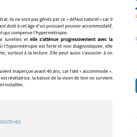
l, ils ne sont pas gênés par ce « défaut naturel » car il
ui est doté à cet âge d’un puissant pouvoir accommodatif,
turel qui compense l’hypermétropie.
ar lunettes et
elle s’atténue progressivement avec la
 Si l’hypermétropie est forte et non diagnostiquée, elle
e, surtout à la lecture. Elle peut aussi s’associer à un
vent inaperçue avant 40 ans, car l’œil « accommode ».
 est révélatrice, la baisse de la vison de loin ne survient
t installée.
positives