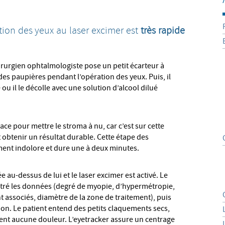
ration des yeux au laser excimer est
très rapide
hirurgien ophtalmologiste pose un petit écarteur à
es paupières pendant l’opération des yeux. Puis, il
ou il le décolle avec une solution d’alcool dilué
ace pour mettre le stroma à nu, car c’est sur cette
t obtenir un résultat durable. Cette étape des
ement indolore et dure une à deux minutes.
e au-dessus de lui et le laser excimer est activé. Le
tré les données (degré de myopie, d’hypermétropie,
 associés, diamètre de la zone de traitement), puis
tion. Le patient entend des petits claquements secs,
sent aucune douleur. L’eyetracker assure un centrage