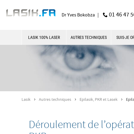
01 46 47 5
Dr Yves Bokobza |
LASIK 100% LASER
AUTRES TECHNIQUES
SUIS-JE O
Lasik
Autres techniques
Epilasik, PKR et Lasek
Epil
>
>
>
Déroulement de l’opérati