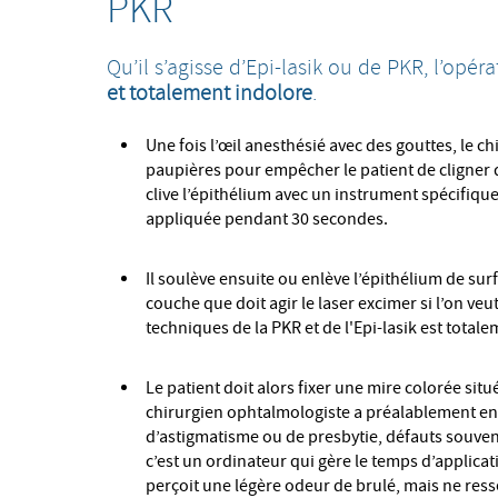
PKR
Qu’il s’agisse d’Epi-lasik ou de PKR, l’opé
et totalement indolore
.
Une fois l’œil anesthésié avec des gouttes, le c
paupières pour empêcher le patient de cligner d
clive l’épithélium avec un instrument spécifique 
appliquée pendant 30 secondes.
Il soulève ensuite ou enlève l’épithélium de surf
couche que doit agir le laser excimer si l’on veu
techniques de la PKR et de l'Epi-lasik est total
Le patient doit alors fixer une mire colorée situé
chirurgien ophtalmologiste a préalablement en
d’astigmatisme ou de presbytie, défauts souvent
c’est un ordinateur qui gère le temps d’applica
perçoit une légère odeur de brulé, mais ne res