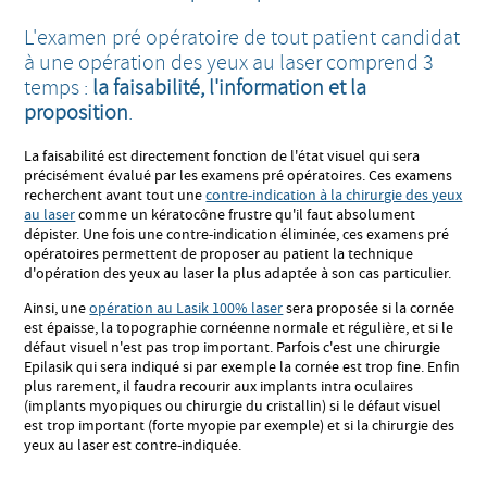
L'examen pré opératoire de tout patient candidat
à une opération des yeux au laser comprend 3
temps :
la faisabilité, l'information et la
proposition
.
La faisabilité est directement fonction de l'état visuel qui sera
précisément évalué par les examens pré opératoires. Ces examens
recherchent avant tout une
contre-indication à la chirurgie des yeux
au laser
comme un kératocône frustre qu'il faut absolument
dépister. Une fois une contre-indication éliminée, ces examens pré
opératoires permettent de proposer au patient la technique
d'opération des yeux au laser la plus adaptée à son cas particulier.
Ainsi, une
opération au Lasik 100% laser
sera proposée si la cornée
est épaisse, la topographie cornéenne normale et régulière, et si le
défaut visuel n'est pas trop important. Parfois c'est une chirurgie
Epilasik qui sera indiqué si par exemple la cornée est trop fine. Enfin
plus rarement, il faudra recourir aux implants intra oculaires
(implants myopiques ou chirurgie du cristallin) si le défaut visuel
est trop important (forte myopie par exemple) et si la chirurgie des
yeux au laser est contre-indiquée.