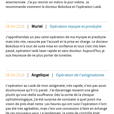
attentionnée. J'ai pu rentrer en métro le jour même. Je
recommande vivement le docteur Bokobza et l'opération Lasik.
26-04-2016
|
Muriel
|
Opération myopie et presbytie
J'appréhendais un peu cette opération de ma myopie et presbytie
mais très vite, rassurée par l'accueil et la prise en charge. Le docteur
Bokobza m'a tout de suite mise en confiance et tout s'est très bien
passé, opération lasik laser rapide et sans douleur. Aujourd'hui, je
suis heureuse de ne plus porter de lunettes.
26-04-2016
|
Angelique
|
Opération de l'astigmatisme
L'opération au Lasik de mon astigmatie, très rapide, n'est pas aussi
douloureuse qu'il n'y parait. J'ai davantage ressenti une gêne
plutôt qu'une réelle souffrance. Dès la sortie de la clinique
ophtalmologique, j'ai été surprise de constater à quel point ma
vision de près était nette. Les heures qui ont suivi l'opération n'ont
pas été très agréables, mais c'est une concession à faire en échange
de ces nouveaux yeux. Le lendemain, la visite de contrôle était