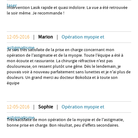
laser
Intervention Lasik rapide et quasi indolore. La vue a été retrouvée
le soir même. Je recommande !
12-05-2016
|
Marion
|
Opération myopie et
astigmatisme
Je suis très satisfaite de la prise en charge concernant mon
opération de l'astigmatie et de la myopie. Toute l'équipe a été à
mon écoute et rassurante. La chirurgie réfractive n'est pas
douloureuse, on ressent plutôt une gêne. Dès le lendemain, je
pouvais voir à nouveau parfaitement sans lunettes et je n'ai plus de
douleurs. Un grand merci au docteur Bokobza et à toute son
équipe
12-05-2016
|
Sophie
|
Opération myopie et
astigmatisme
Très satisfaite de mon opération de la myopie et de l'astigmatie,
bonne prise en charge. Bon résultat, peu d'effets secondaires.