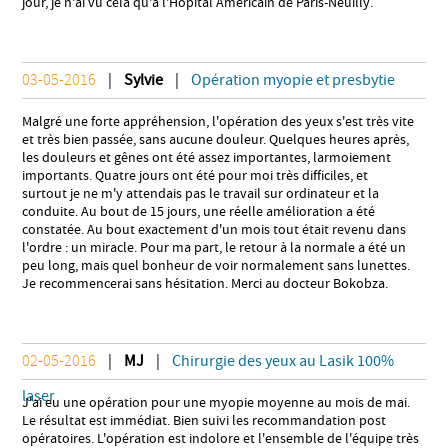
jour, je n'ai vu cela qu'à l'Hôpital Américain de Paris-Neuilly.
03-05-2016
|
Sylvie
|
Opération myopie et presbytie
Malgré une forte appréhension, l'opération des yeux s'est très vite
et très
bien passée, sans aucune douleur.
Quelques heures après,
les douleurs et gênes ont été assez importantes,
larmoiement
importants. Quatre jours ont été pour moi très difficiles, et
surtout
je ne m'y attendais pas le travail sur ordinateur et la
conduite.
Au bout de 15 jours, une réelle amélioration a été
constatée.
Au bout exactement d'un mois tout était revenu dans
l'ordre : un miracle.
Pour ma part, le retour à la normale a été un
peu long, mais quel bonheur de voir
normalement sans lunettes.
Je recommencerai sans hésitation. Merci au docteur Bokobza.
02-05-2016
|
MJ
|
Chirurgie des yeux au Lasik 100%
laser
J'ai eu une opération pour une myopie moyenne au mois de mai.
Le résultat est immédiat. Bien suivi les recommandation post
opératoires. L'opération est indolore et l'ensemble de l'équipe très