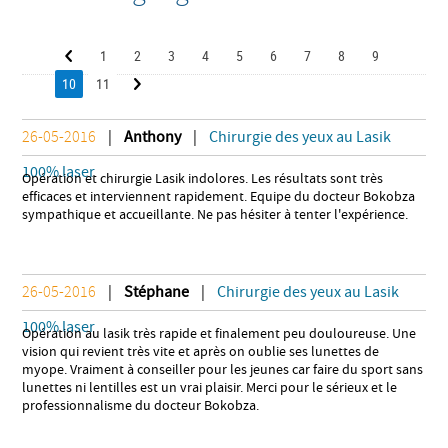
1
2
3
4
5
6
7
8
9
10
11
26-05-2016
|
Anthony
|
Chirurgie des yeux au Lasik
100% laser
Opération et chirurgie Lasik indolores. Les résultats sont très
efficaces et interviennent rapidement. Equipe du docteur Bokobza
sympathique et accueillante. Ne pas hésiter à tenter l'expérience.
26-05-2016
|
Stéphane
|
Chirurgie des yeux au Lasik
100% laser
Opération au lasik très rapide et finalement peu douloureuse. Une
vision qui revient très vite et après on oublie ses lunettes de
myope. Vraiment à conseiller pour les jeunes car faire du sport sans
lunettes ni lentilles est un vrai plaisir. Merci pour le sérieux et le
professionnalisme du docteur Bokobza.