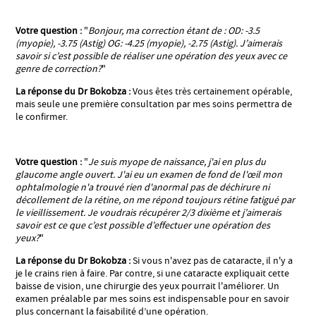
Votre question :
"
Bonjour, ma correction étant de : OD: -3.5
(myopie), -3.75 (Astig) OG: -4.25 (myopie), -2.75 (Astig). J’aimerais
savoir si c’est possible de réaliser une opération des yeux avec ce
genre de correction?
"
La réponse du Dr Bokobza :
Vous êtes très certainement opérable,
mais seule une première consultation par mes soins permettra de
le confirmer.
Votre question :
"
Je suis myope de naissance, j'ai en plus du
glaucome angle ouvert. J'ai eu un examen de fond de l'œil mon
ophtalmologie n'a trouvé rien d'anormal pas de déchirure ni
décollement de la rétine, on me répond toujours rétine fatigué par
le vieillissement. Je voudrais récupérer 2/3 dixième et j’aimerais
savoir est ce que c’est possible d’effectuer une opération des
yeux?
"
La réponse du Dr Bokobza :
Si vous n'avez pas de cataracte, il n'y a
je le crains rien à faire. Par contre, si une cataracte expliquait cette
baisse de vision, une chirurgie des yeux pourrait l'améliorer. Un
examen préalable par mes soins est indispensable pour en savoir
plus concernant la faisabilité d’une opération.